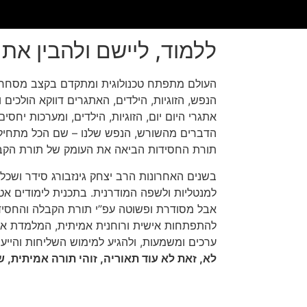
ללמוד, ליישם ולהבין את
העולם מתפתח טכנולוגית ומתקדם בקצב מסחרר,
הנפש, הזוגיות, הילדים, האתגרים דווקא הולכי
אתגרי היום יום, הזוגיות, הילדים, ומערכות יחסי
הדברים מהשורש, הנפש שלנו – שם הכל מתחיל.
תורת החסידות הביאה את העומק של תורת הקב
בשנים האחרונות הרב יצחק גינזבורג סידר ושכ
למנטליות ולשפה המודרנית. בתכנית לימודים א
אבל מסודרת ופשוטה עפ”י תורת הקבלה והחסידו
להתפתחות אישית ורוחנית אמיתית, המלמדת אות
ערכים ומשמעות, ולהגיע למימוש השליחות והייעוד
לא, זאת לא עוד תאוריה, זוהי תורה אמיתית,