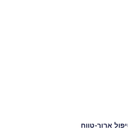
פול ארוך-טווח