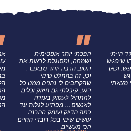
ד הייתי
הפכתי יותר אופטימית
אנ
ו שיפגיש
ושמחה, ומסוגלת לראות את
עו
פש. וכאן
הטוב הרבה יותר מבעבר.
מי
גש
וכן, זה בהחלט שינוי
בח
 מצאתי
שהקרובים לי נהנים ממנו כל
הל
רגע. קיבלתי גם חיזוק וכלים
הה
להתחיל לעסוק בעזרה
מק
לאנשים… מפתיע לגלות עד
הנכ
כמה הדיוק ועומק ההבנה
עושים שינוי בכל רובדי החיים
הכי מעשיים.