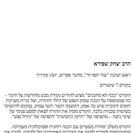
הרב יצחק שפירא
ראש ישיבת "עוד יוסף חי", מחבר ספרים, יועץ ומדריך
בקורס 7 שיעורים
הקורס “ככה לא מחנכים” מציע להורים נקודת מבט מחודשת על חינוך –
כזו שמבוססת על הבנת עומק הנפש של הילד וההורה, ועל בניית מערכת
יחסים חינוכית שיש בה אמון, הקשבה וקשר רגשי עמוק. במקום להתמקד
בשיטות טכניות בלבד, הקורס מזמין את ההורה לצאת למסע פנימי של
שינוי גישה – מתפיסה של “תיקון התנהגות” לתפיסה של “גידול נפש”.
הקורס משלב יסודות מעשיים עם הבנה רוחנית ופסיכולוגית מעמיקה.
המשתתפים לומדים לזהות את הצרכים האמיתיים של ילדיהם, להבין את