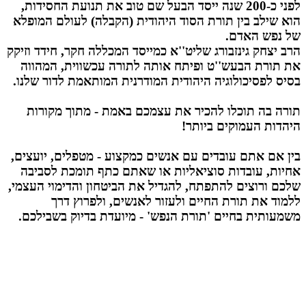
לפני כ-200 שנה ייסד הבעל שם טוב את תנועת החסידות,
הוא שילב בין תורת הסוד היהודית (הקבלה) לעולם המופלא
של נפש האדם.
הרב יצחק גינזבורג שליט''א
כמייסד המכללה חקר, חידד וזיקק
את תורת הבעש''ט ופיתח אותה לתורה עכשווית, המהווה
בסיס לפסיכולוגיה היהודית המודרנית המותאמת לדור שלנו.
תורה בה תוכלו להכיר את עצמכם באמת - מתוך מקורות
היהדות העמוקים ביותר!
בין אם אתם עובדים עם אנשים כמקצוע - מטפלים, יועצים,
אחיות, עובדות סוציאליות או שאתם כתף תומכת לסביבה
שלכם ורוצים להתפתח, להגדיל את הביטחון והדימוי העצמי,
ללמוד את תורת החיים ולעזור לאנשים, ולפרוץ דרך
משמעותית בחיים
'תורת הנפש' - מיועדת בדיוק בשבילכם.