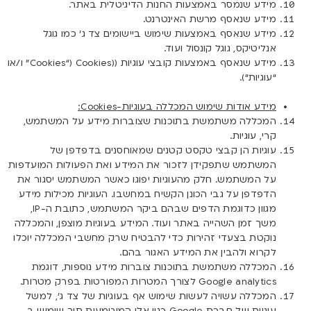
מידע שנמסר באמצעות החנות הדיגיטלית באתר.
מידע שנאסף מרשת האינטרנט.
מידע שנאסף באמצעות שימוש ביישומים צד ג’ כמו גוגל
אנליטיקס, גוגל קונסול ועוד.
מידע שנאסף באמצעות קובצי עוגיות ((Cookies (“
Cookies
” ו/או
“
עוגיות
“).
מידע אודות שימוש המכללה בעוגיות-
Cookies
:
המכללה משתמשת בתוכנות שצוברות מידע על המשתמש,
קרי, עוגיות.
עוגיות הן קבצי טקסט קטנים שמאוחסנים בדפדפן של
המשתמש שתפקידן לזכור את המידע ואת הפעולות המועדפות
על המשתמש. חלק מהעוגיות יפוגו כאשר המשתמש יסגור את
הדפדפן על גבי הכונן הקשיח במחשבו. העוגיות מכילות מידע
מגוון כדוגמת הדפים שבהם ביקר המשתמש, כתובת ה-IP,
משך זמן השהייה באתר ועוד. המידע בעוגיות מוצפן, והמכללה
נוקטת בצעדי זהירות כדי להבטיח שרק מחשבי המכללה יוכלו
לקרוא ולהבין את המידע האגור בהם.
המכללה משתמשת בתוכנות צוברות מידע נוספות, דוגמת
Google analytics לצורך המטרות המפורטות בפרק מטרות.
המכללה עשויה לעשות שימוש אף בעוגיות של צד ג’, למשל
עוגיות של חברת Google כגון אלו המוטמעות תוך שימוש ב-