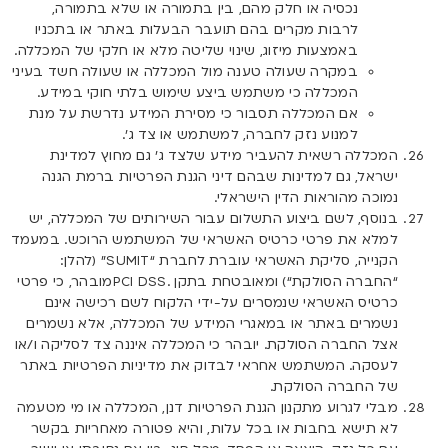
נכסיה או חלק מהם, בין בתמורה או שלא בתמורה,
לרבות מקרים בהם תועבר הבעלות באתר או בתכניו
באמצעות מיזוג, שינוי שליטה מלא או חלקי של המכללה.
במקרה שעולה טענה מול המכללה או שעולה חשד בעיני
המכללה כי משתמש ביצע שימוש בלתי חוקי במידע.
אם המכללה תסבור כי מסירת המידע נדרשת על מנת
למנוע נזק לחברה, למשתמש או צד ג’.
המכללה רשאית להעביר מידע שלצד ג’ גם מחוץ למדינת
ישראל, גם למדינות שבהם דיני הגנת הפרטיות ברמת הגנה
נמוכה מהוראות הדין הישראלי.
בנוסף, לשם ביצוע התשלום עבור השירותים של המכללה, יש
למלא את פרטי כרטיס האשראי של המשתמש הרוכש. במעמד
הקנייה, סליקת האשראי עוברת לחברת “SUMIT” (להלן:
“
החברה הסולקת
“) ומאובטחת בתקן .PCI DSSמובהר, כי פרטי
כרטיס האשראי שנמסרים על-ידי הלקוח לשם רכישה אינם
נשמרים באתר או במאגרי המידע של המכללה, אלא נשמרים
אצל החברה הסולקת. יובהר כי המכללה איננה צד לסליקה ו/או
לעסקה. המשתמש אחראי לבדוק את מדיניות הפרטיות באתר
של החברה הסולקת.
מבלי לגרוע מתקנון הגנת הפרטיות דנן, המכללה או מי מטעמה
לא תישא בחבות או בכל עלות, והיא פטורה מאחריות בקשר