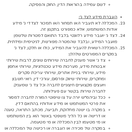
לשם עמידה בהוראות הדין, החוק והפסיקה.
העברת מידע לצד ג’:
המכללה לא תעביר ו/או תסחור ו/או תמכור לצדדי ג’ מידע
אודות המשתמש, אלא כמפורט בתקנון זה.
לצד ג’ יועבר מידע רלוונטי בלבד התואם למטרות שלשמן
מועבר המידע, ובלבד שהמטרה מפורשת, לגיטימית ומידתית.
המכללה רשאית להעביר את המידע, כולו או חלקו, לצד ג’
במקרים המפורטים שלהלן:
צד ג’ אשר מעניק לחברה שירותים שונים, לרבות שירותי
אבטחת מידע, מערכות מידע טכנולוגיות, שירותי אחסון
מידע, שירותי בניית אתרים, שירותי עריכת סקרים
ומחקרים, שירותי שיווק ופרסום, עורכי דין, רואי חשבון
ויועצים מקצועיים חיצוניים לחברה וכל צד ג’ שמעניק
לחברה שירות בקשר עם פעילותה.
ככל וביהמ”ש יורה על צו שיפוטי המורה לחברה למסור
את פרטי המשתמש או מידע אודותיו בהתאם לדין.
במקרה בו ישנה מחלוקת, תביעה, מכתב התראה, טענה
או דרישה או כל הליך משפטי באשר הוא בין המשתמש
או מי מטעמו לבין המכללה או מי מטעמה.
במקרה של מכירה או העברה או רכישה של המכללה או