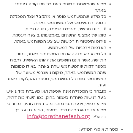
מידע שהמשתמש מוסר בעת רכישת קורס דיגיטלי
באתר.
כל מידע שהמשתמש מוסר או מתקבל אצל המכללה
במסגרת השימוש של המשתמש באתר.
IP , דגם מכשיר, מערכת הפעלה, סוג הדפדפן.
טוקן של אמצעי התשלום באמצעותו בוצעה העסקה.
פירוט והיסטוריית רכישות שביצע המשתמש באתר.
העדפות צרכניות של המשתמש.
כל מידע לא מזהה אודות המשתמש באתר, ונתוני
הגלישה, אשר אינם חושפים את זהותו האישית, לרבות
מספר דקות שהמשתמש שהה באתר, באילו מקומות
שהה המשתמש באתר, מיקום גיאוגרפי משוער של
המשתמש, טווח גיל המשתמש, מספר ההקלקות באתר
ועוד.
מובהר כי המכללה אינה אוספת ו/או מעבדת מידע אישי
בעל רגישות מיוחדת כאמור בחוק, כמו השתייכות דתית,
מידע רפואי, צנעת הפרט וכדומה. במידה והינך סבור כי
מידע אישי הועבר לחברה בטעות, הודע לנו על כך
info@torathanefesh.org
בדוא”ל:
.
מטרות איסוף המידע: