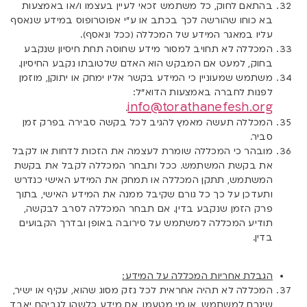
בהתאם לחוק, כל משתמש זכאי לעיין בעצמו ו/או באמצעות
בא כוחו שהורשה לכך בכתב או ע”י אפוטרופוס במידע שנאסף
עליו במאגר המידע של המכללה (ככל ונאסף).
המכללה לא תחויב למסור מידע שחוסה תחת חיסיון שנקבע
בחוק, למעט אם המבקש הוא האדם שלטובתו נקבע החיסיון.
משתמש שמעוניין כי המידע בקשר אליו ימחק או יתוקן, מוזמן
לפנות לחברה באמצעות הדוא”ל:
info@torathanefesh.org
.
המכללה תעשה מאמץ להגיב לכל בקשה סבירה בפרק זמן
סביר.
מובהר כי המכללה שומרת לעצמה את הזכות לדחות או לקבל
את בקשת המשתמש. ככל ותבחר המכללה לקבל את בקשת
המשתמש, תתקן המכללה או תמחק את המידע האישי כנדרש
ותעדכן על כך כל גורם שקיבל ממנה את המידע האישי, בתוך
פרק הזמן שנקבע בדין. אם תבחר המכללה לסרב לבקשה,
תודיע המכללה למשתמש על סירובה באופן ובדרך הקבועים
בדין.
הגבלת אחריות המכללה על המידע:
המכללה לא תהיה אחראית לכל נזק מסוג שהוא, עקיף או ישיר,
שיגרם למשתמש, או מי מטעמו, אם מידע כלשהו לגביהם יאבד