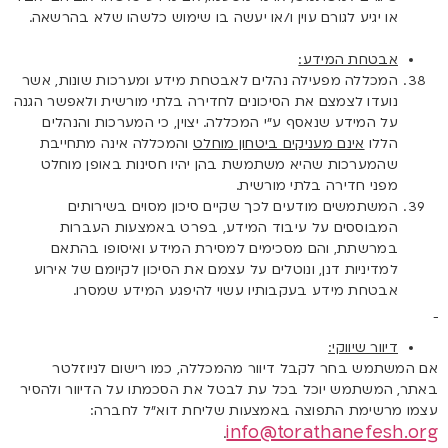
או יגיע לגורם עוין ו/או יעשה בו שימוש כלשהו שלא בהרשאה.
אבטחת המידע:
המכללה מפעילה נהלים לאבטחת מידע ומערכות שונות, אשר
נועדו לצמצם את הסיכונים לחדירה בלתי מורשית ולאפשר הגנה
על המידע שנאסף ע”י המכללה. יצוין, כי המערכות והנהלים
הללו
אינם מעניקים ביטחון מוחלט
והמכללה אינה מתחייבת
שהמערכות שהיא משתמשת בהן יהיו חסינות באופן מוחלט
מפני חדירה בלתי מורשית.
המשתמשים מודעים לכך שקיים סיכון מסוים בשירותים
המבוססים על עיבוד המידע, בפרט באמצעות העברות
במרשתת, והם מסכימים למסירת המידע ואיסופו בהתאם
למדיניות דנן, ונוטלים על עצמם את הסיכון לקיומם של אירוע
אבטחת מידע בעקבותיו עשוי להיפגע המידע שמסרו.
דיוור שיווקי:
אם המשתמש בחר לקבל דיוור מהמכללה, כמו רישום לניוזלטר
באתר, המשתמש יוכל בכל עת לבטל את הסכמתו על הדיוור ולהסיר
עצמו מרשימת התפוצה באמצעות שליחת דוא”ל לחברה:
info@torathanefesh.org
.