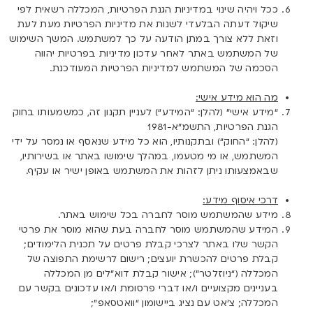
ככל ויהיה שינוי במדיניות הגנת הפרטיות, המכללה רשאית לפי
שיקול דעתה הבלעדי לשנות את מדיניות הפרטיות מעת לעת
וזאת ללא צורך במתן הודעה על כך למשתמש. המשך השימוש
של המשתמש באתר לאחר עדכון מדיניות בפרטיות יהווה
הסכמה של המשתמש למדיניות הפרטיות המעודכנת.
מה הוא מידע
אישי:
“מידע אישי” (להלן: “
המידע
“) לעניין תקנון זה, כמשמעותו בחוק
הגנת הפרטיות, התשמ”א-1981
(להלן: “
החוק
“) ובתקנותיו, הוא כל מידע שנאסף או נמסר על ידי
המשתמש, או מי מטעמו, במהלך שימושו באתר או בשירותיו,
שבאמצעותו ניתן לזהות את המשתמש באופן ישיר או עקיף.
דרכי איסוף מידע:
מידע שהמשתמש מוסר לחברה בכל שימוש באתר.
המידע שהמשתמש מוסר לחברה בעת שהוא מוסר את פרטי
הקשר שלו באתר לצרכי קבלת פרטים על תכנית הלימודים;
קבלת פרטים להכשרת יועצים; רישום לרשימת התפוצה של
המכללה (“ניוזלטר”); אישור קבלת דוא”לים מן המכללה
בעניינים מקצועיים ו/או דברי פרסומת ו/או עדכונים בקשר עם
המכללה; צ’אט עם נציג ביישומון “וואטסאפ”;