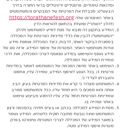
וסדנאות טיפוליים, פרונטליים ודיגיטליים בראי התורה בדרך
הבעש”ט, מכבדת את הפרטיות של המבקרים והמשתמשים
https://torathanefesh.org
באתר האינטרנט שלה
(להלן: “
האתר
“) ופועלת בהתאם להוראות הדין.
המידע בתקנון זה מובא על מנת לסייע למשתמש (להלן:
“
המשתמש
“) להבין את כללי מדיניות הפרטיות של המכללה
במסגרת הביקור האתר, לרבות, כיצד המכללה אוספת מידע
אודות משתמשי האתר, המטרות של איסוף המידע, איזה סוג של
מידע נאסף והשימוש במידע שנאסף לצרכי המכללה, ואת דרכי
שמירת המידע של המכללה.
השימוש באתר מהווה הסכמה של המשתמש
לאמור במדיניות
פרטיות זו, בכל הנוגע לאיסוף המידע, שמירה עליו, אחסונו
והעברתו לצדדי ג’.
המשתמש מצהיר כי קרא את מדיניות הפרטיות בעיון, הבין
אותה והוא מסכים כי היא תחול עליו. ככל והמשתמש מסרב
שמדיניות הפרטיות תחול עליו, עליו להימנע מביצוע שימוש
באתר ושהייה בו.
מסירת המידע למכללה בכתב או בע”פ תלויה בהסכמה ורצון
המשתמש ואינה נובעת מחובה חוקית כלשהיא. המידע נשמר
במאגר המידע של המכללה לצרכי המטרות שיפורטו בפרק
מטרות איסוף המידע
מטה.