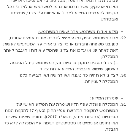
עם כל נזק, הוצאה או הפסד, מכל סוג, בין אם נסיבתי או ישיר,
נסיבתי או עקיף, אשר נגרמו או יגרמו למשתמש או לצד ג’ בכל
הקשור להעברת המידע לצד ג’ או איסופו ע”י צד ג’, שמירתו
ואבטחתו.
מידע אודות משתמש אחר שאינו המשתמש:
אם המשתמש יספק מידע אישי לחברה אודות אנשים אחרים,
כגון בני משפחה וחברים או כל צד ג’ אחר, על המשתמש לעשות
זאת לאחר ש: א) עדכן את צד ג’ שהמידע אודותיו הועבר לאתר
המכללה;
ב) צד ג’ הסכים לתקנון פרטיות זה; המשתמש קיבל הסכמה
לאיסוף, שימוש והעברת המידע אודות צד ג’.
לצד ג’ לא תהיה כל טענה ו/או דרישה ו/או תביעה כלפי
המכללה לעניין זה.
שמירת המידע:
המכללה פועלת עפ”י הדין ושומרת עת המידע האישי של
המשתמש לתקופה הנדרשת עפ”י החוק (סעיף 17 לתקנות הגנת
הפרטיות (אבטחת מידע, תשע”ז-2017)). נתונים שאינם אישיים
ו/או נתונים אנונימיים או סטטיסטיים יישמרו ע”י המכללה ללא כל
הגבלה.