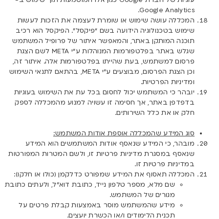
Google Analytics.
המכללה עושה שימוש או שומרת לעצמה את הזכות לעשות
שימוש בטכנולוגיה הידועה בשם “פיקסל”. הפיקסל הוא רכיב
תוכנה המותקן באתר, והמאפשר איתור של פרופיל המשתמש
שגלש באתר בפלטפורמות המנוהלות ע”י META לשם הצגת
פרסום למשתמש, בעת שהייתו בפלטפורמות אלה. איתור זה,
וכן הצגת הפרסום, מבוצעים ע”י META, בהתאם לתנאי השימוש
ומדיניות הפרטיות.
יובהר כי המשתמש יכול לחסום בכל עת את השימוש בעוגיות
בדפדפן באתר, אך חסימה זו עשויה למנוע מהמכללה לספק
חלק או את כלל השירותים.
סוג המידע שהמכללה אוספת אודות המשתמש:
מובהר, כי המידע שנאסף אודות המשתמשים הוא המידע
שנאסף במסגרת מדיניות פרטיות זו, ולשם המטרות המפורטות
במדיניות פרטיות זו.
המכללה תאסוף את המידע שמפורט כדלקמן (כולו או חלקו):
שם מלא, מספר טלפון נייד, כתובת דוא”ל, ולעתים כתובת
מגורים של המשתמש.
מידע שהמשתמש מוסר באמצעות קבלת פרטים על
תכנית הלימודים ו/או הכשרת יועצים.