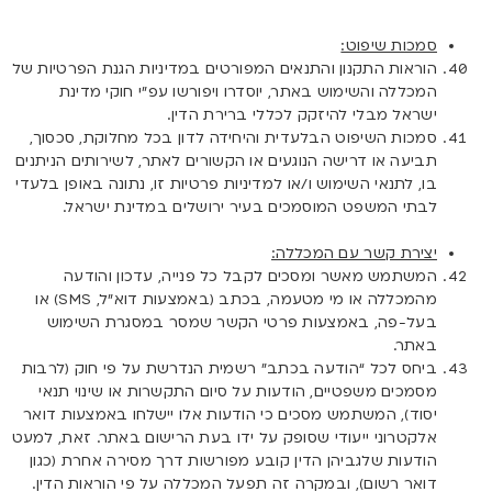
סמכות שיפוט:
הוראות התקנון והתנאים המפורטים במדיניות הגנת הפרטיות של
המכללה והשימוש באתר, יוסדרו ויפורשו עפ”י חוקי מדינת
ישראל מבלי להיזקק לכללי ברירת הדין.
סמכות השיפוט הבלעדית והיחידה לדון בכל מחלוקת, סכסוך,
תביעה או דרישה הנוגעים או הקשורים לאתר, לשירותים הניתנים
בו, לתנאי השימוש ו/או למדיניות פרטיות זו, נתונה באופן בלעדי
לבתי המשפט המוסמכים בעיר ירושלים במדינת ישראל.
יצירת קשר עם המכללה:
המשתמש מאשר ומסכים לקבל כל פנייה, עדכון והודעה
מהמכללה או מי מטעמה, בכתב (באמצעות דוא”ל, SMS) או
בעל-פה, באמצעות פרטי הקשר שמסר במסגרת השימוש
באתר.
ביחס לכל “הודעה בכתב” רשמית הנדרשת על פי חוק (לרבות
מסמכים משפטיים, הודעות על סיום התקשרות או שינוי תנאי
יסוד), המשתמש מסכים כי הודעות אלו יישלחו באמצעות דואר
אלקטרוני ייעודי שסופק על ידו בעת הרישום באתר. זאת, למעט
הודעות שלגביהן הדין קובע מפורשות דרך מסירה אחרת (כגון
דואר רשום), ובמקרה זה תפעל המכללה על פי הוראות הדין.