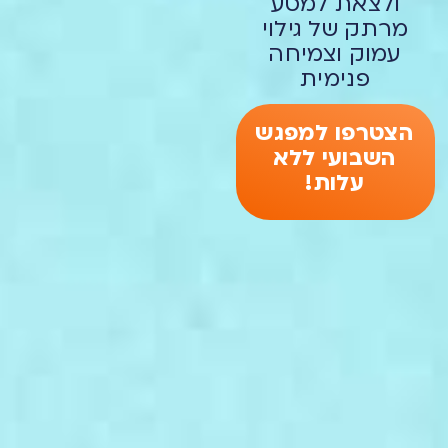
ולצאת למסע
מרתק של גילוי
עמוק וצמיחה
פנימית
הצטרפו למפגש
השבועי ללא
עלות!