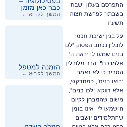
בפסיכולוגיה –
התפרסם בעלון “שבת
כבר כאן מזמן
בשבתו” לפרשת תצוה
המשך לקרוא ←
תשע”ו
על בנין ישיבת חכמי
לובלין נכתב הפסוק “לכו
בנים שמעו לי יראת ה’
אלמדכם”. הרב מלובלין
הזמנה למטפל
הסביר כי לא נאמר
המשך לקרוא ←
‘בואו בנים’, כמתבקש,
אלא דווקא “לכו בנים”,
משום שהמבחן לקיום
ה”שמעו לי” אינו בזמן
שהתלמידים יושבים
המלך בשדה
בפני רבם אלא בטווח