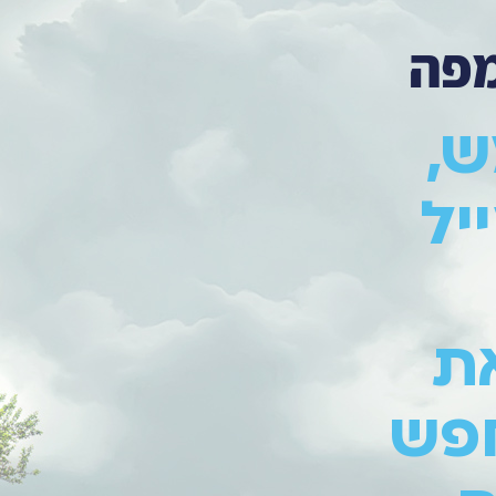
מפה
ש,
יל
ת
חפש